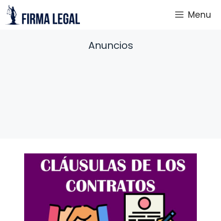
Saltar
Menu
al
contenido
Anuncios