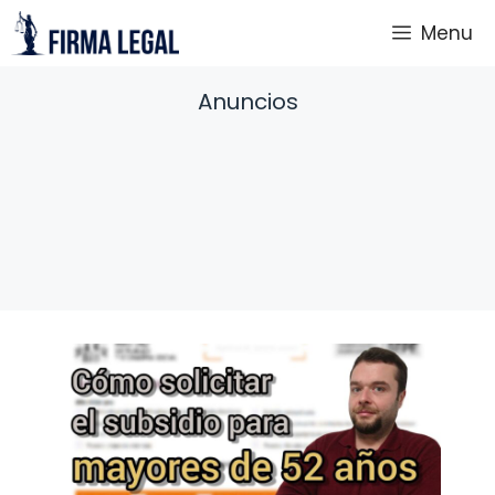
Saltar
Menu
al
contenido
Anuncios