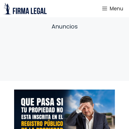
Saltar
Menu
al
contenido
Anuncios