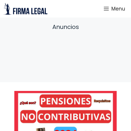
Saltar
Menu
al
contenido
Anuncios