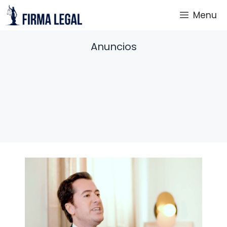
Saltar
Menu
al
contenido
Anuncios