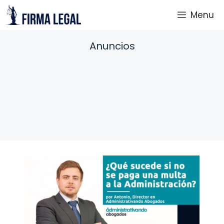
Saltar
Menu
al
contenido
Anuncios