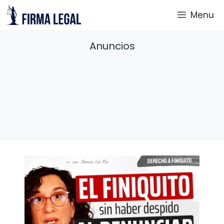
Saltar
Menu
al
contenido
Anuncios