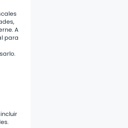
scales
ades,
erne. A
al para
.
arlo.
ncluir
es.