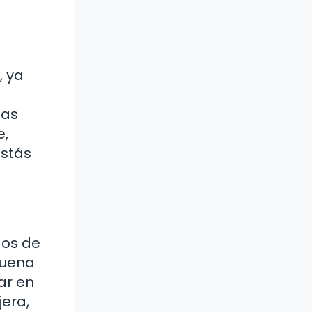
, ya
ias
e,
estás
dos de
 suena
ar en
jera,