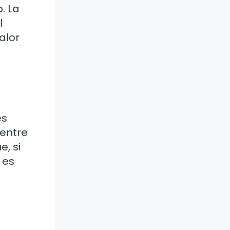
. La
l
alor
es
 entre
e, si
 es