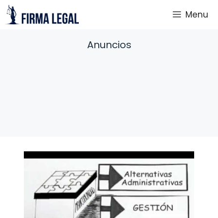
Saltar
Menu
al
contenido
Anuncios