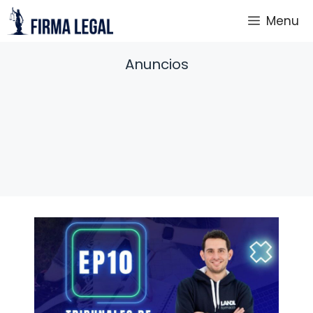
Saltar
Menu
al
contenido
Anuncios