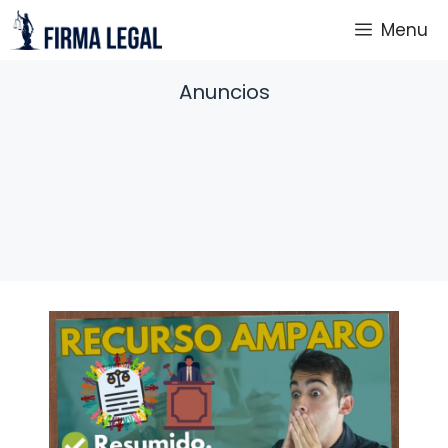
Saltar
Menu
al
contenido
Anuncios