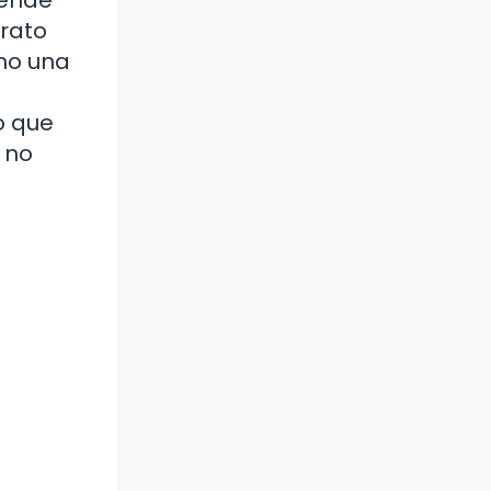
trato
omo una
o que
 no