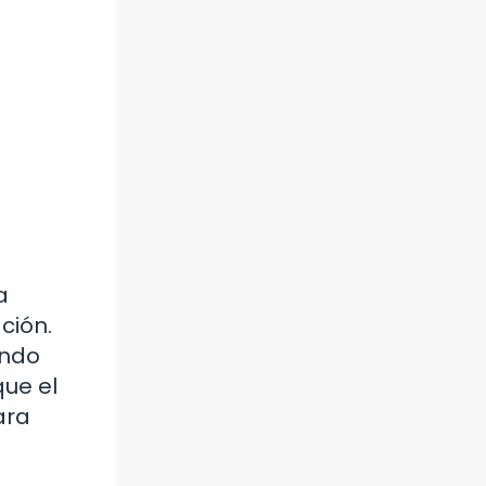
a
ción.
ando
que el
ara