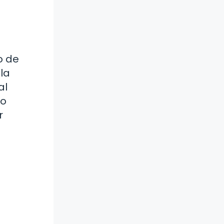
o de
la
al
do
r