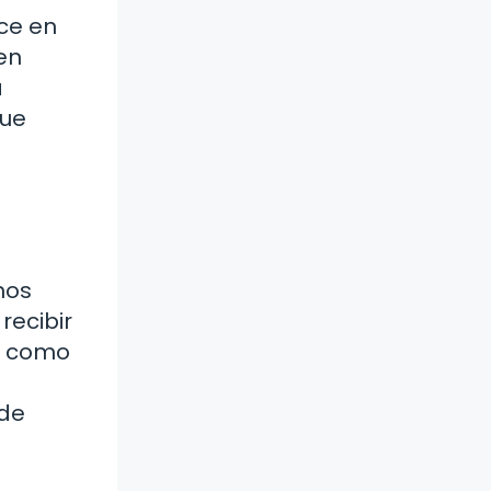
ce en
en
a
que
hos
recibir
os como
 de