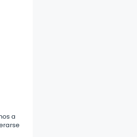
amos a
erarse