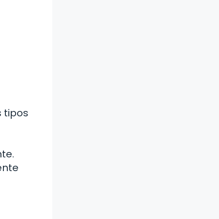
 tipos
te.
ente