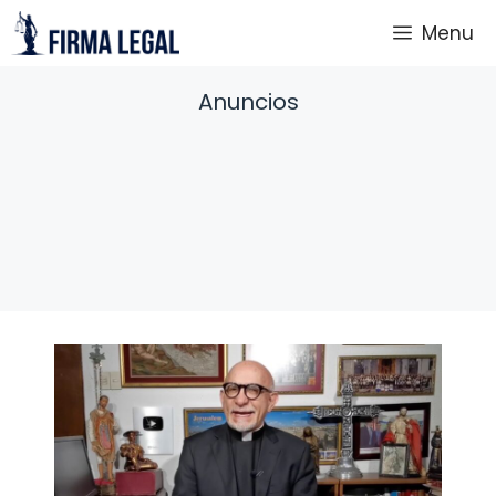
Saltar
Menu
al
contenido
Anuncios