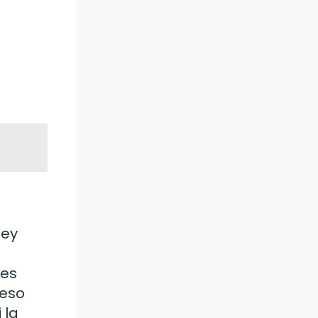
ley
 es
peso
 la