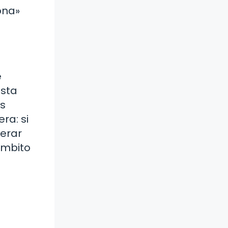
ona»
e
esta
as
ra: si
perar
ámbito