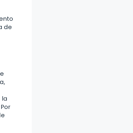
tento
ta de
se
a,
 la
 Por
de