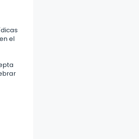
ídicas
en el
cepta
ebrar