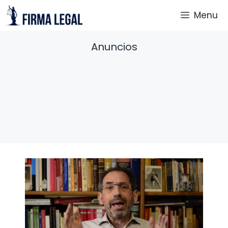
Saltar
Menu
al
contenido
Anuncios