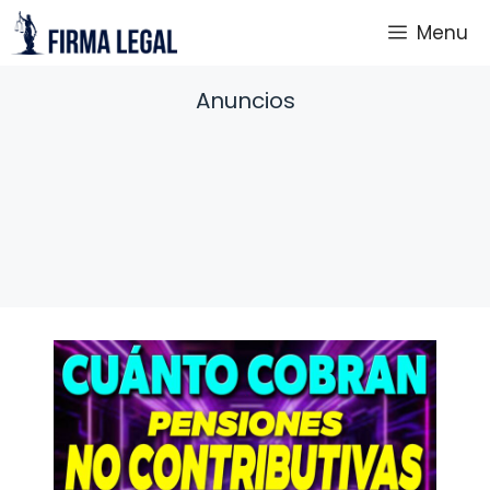
Saltar
Menu
al
contenido
Anuncios