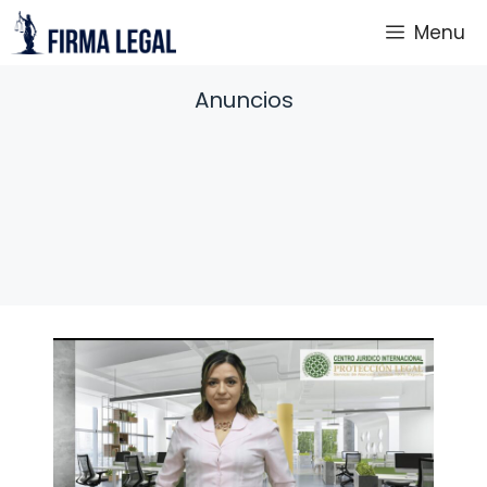
Saltar
Menu
al
contenido
Anuncios