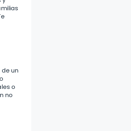
amilias
Te
e de un
to
ales o
én no