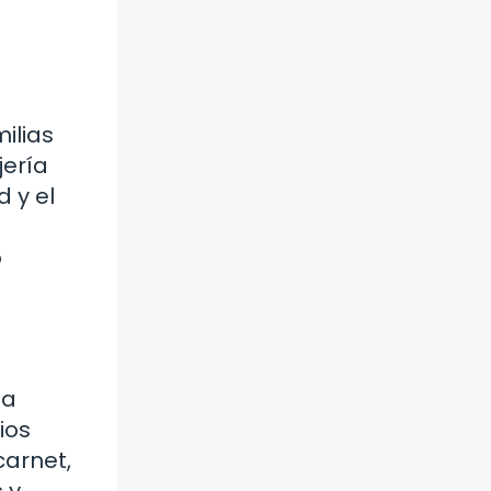
ilias
jería
 y el
o
 a
ios
carnet,
 y