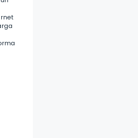
arnet
arga
forma