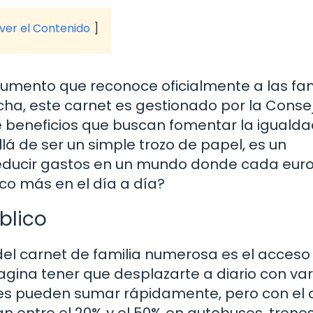
 ver el Contenido
cumento que reconoce oficialmente a las fam
ncha, este carnet es gestionado por la Conse
e beneficios que buscan fomentar la igualdad
llá de ser un simple trozo de papel, es un
educir gastos en un mundo donde cada eur
co más en el día a día?
blico
el carnet de familia numerosa es el acceso
agina tener que desplazarte a diario con var
letes pueden sumar rápidamente, pero con el 
 entre el 20% y el 50% en autobuses, trenes