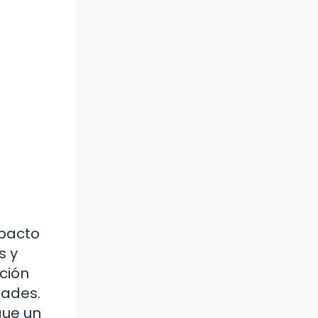
mpacto
s y
cción
dades.
que un