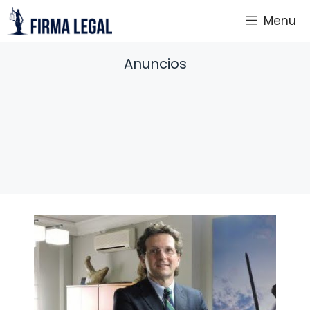
Saltar
Menu
al
contenido
Anuncios