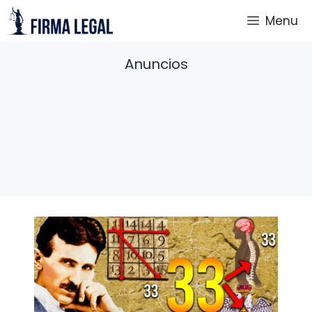
Saltar
Menu
al
contenido
Anuncios