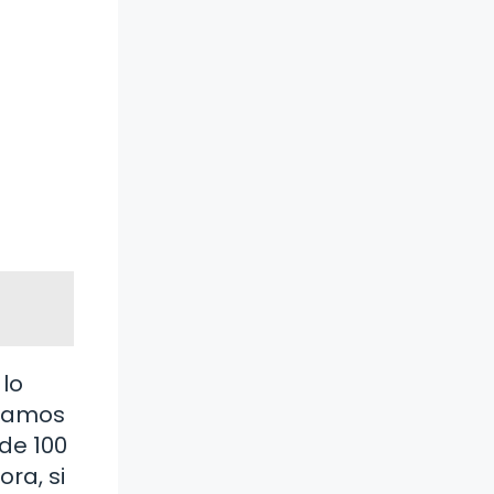
 lo
onamos
 de 100
ra, si