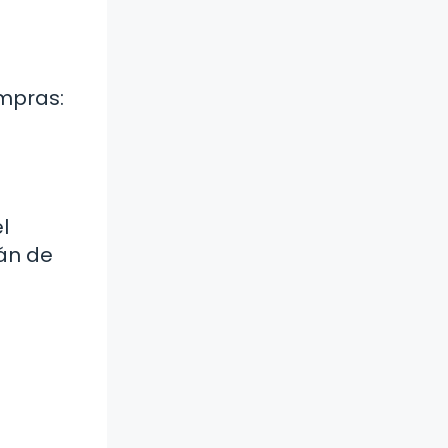
mpras:
l
án de