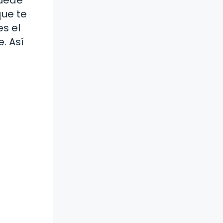
que te
es el
. Así