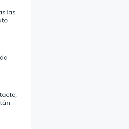
as las
ato
ado
tacto,
stán