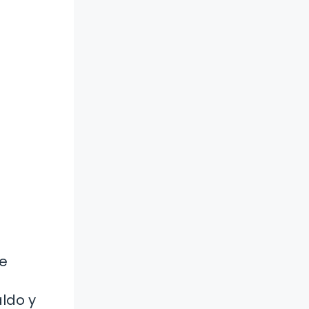
se
aldo y