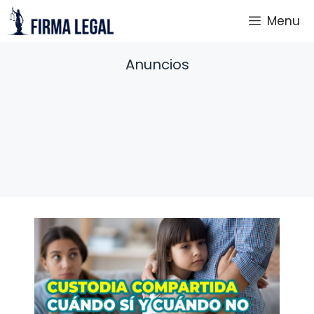
Saltar
Menu
al
contenido
Anuncios