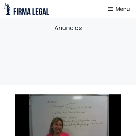
Saltar
Menu
al
contenido
Anuncios