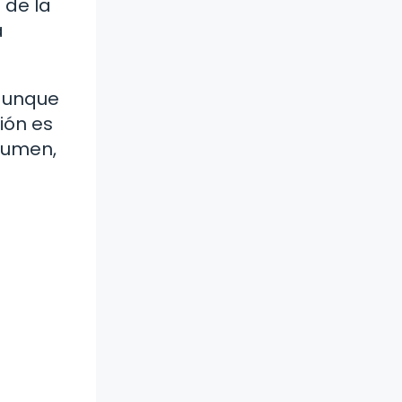
 de la
a
 aunque
ión es
esumen,