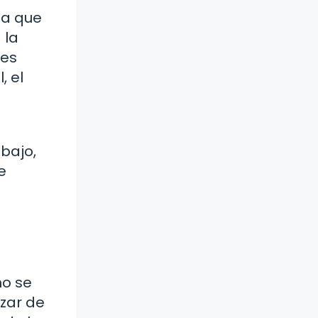
na que
 la
nes
, el
e
bajo,
e
mo se
izar de