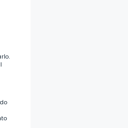
rlo.
l
ndo
nto