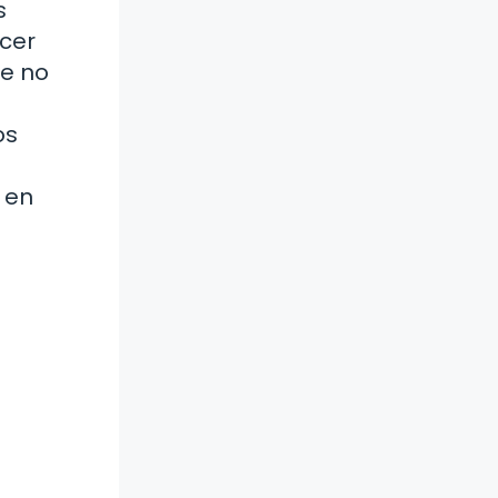
s
cer
ue no
os
 en