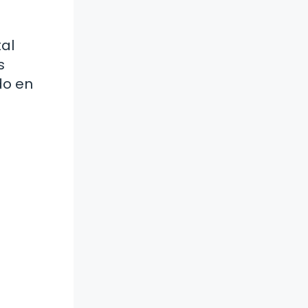
tal
s
do en