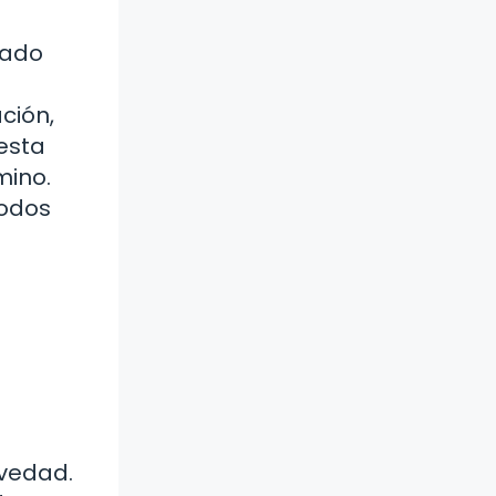
ñado
ción,
 esta
mino.
todos
avedad.