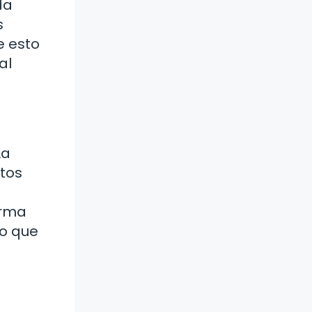
da
s
e esto
al
La
stos
orma
lo que