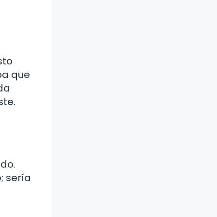
sto
eba que
da
ste.
ido.
; sería