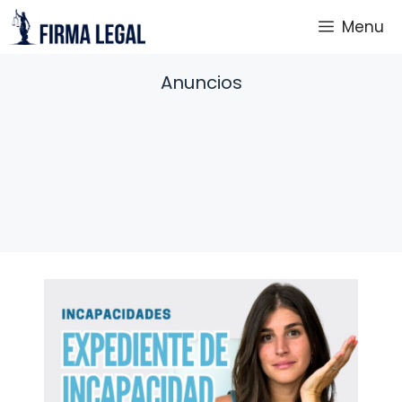
Saltar
Menu
al
contenido
Anuncios