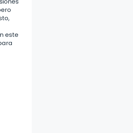
isiones
pero
sto,
n este
 para