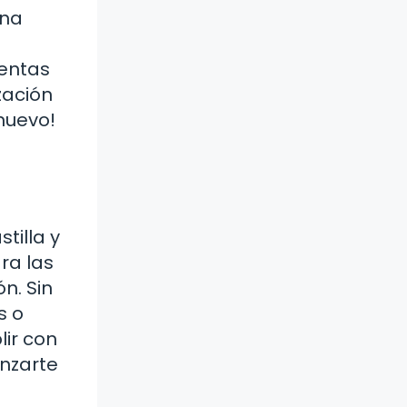
una
ventas
zación
nuevo!
tilla y
ra las
n. Sin
s o
ir con
anzarte