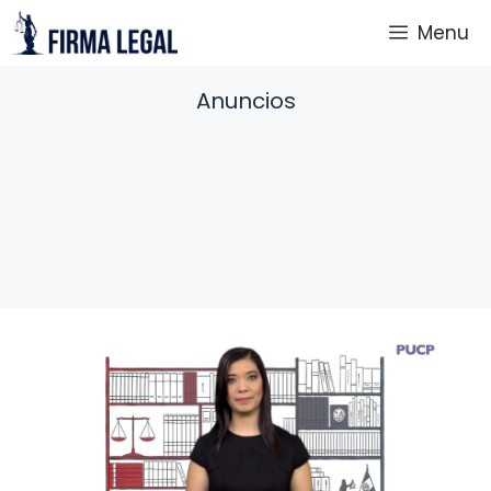
Saltar
Menu
al
contenido
Anuncios