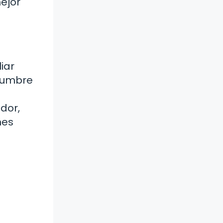
ejor
iar
idumbre
dor,
nes