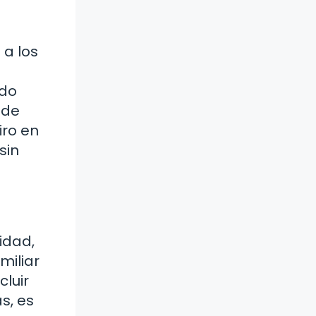
 a los
odo
 de
iro en
sin
idad,
miliar
luir
s, es