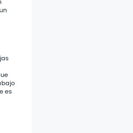
n
 un
jas
que
abajo
e es