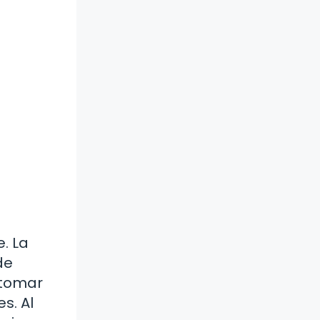
. La
de
 tomar
s. Al