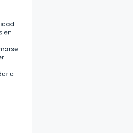
lidad
s en
omarse
er
dar a