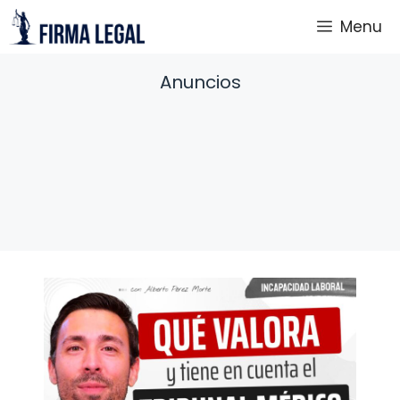
Saltar
Menu
al
contenido
Anuncios