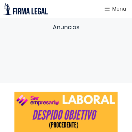
Saltar
Menu
al
contenido
Anuncios