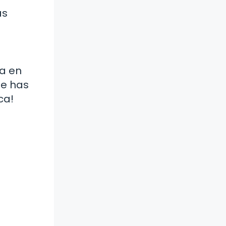
as
la en
te has
ca!