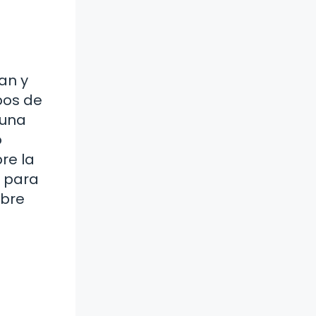
an y
pos de
guna
o
re la
e para
obre