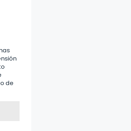
onas
ensión
to
e
to de