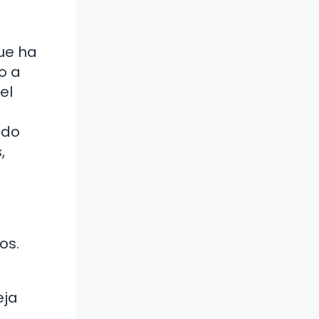
ue ha
o a
el
ado
,
os.
eja