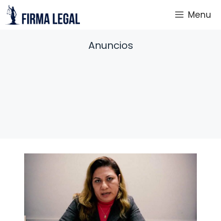
Saltar
Menu
al
contenido
Anuncios