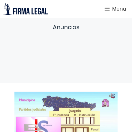
Saltar
Menu
al
contenido
Anuncios