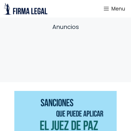
Saltar
Menu
al
contenido
Anuncios