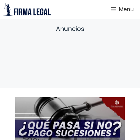
Saltar
Menu
al
contenido
Anuncios