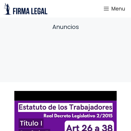
Saltar
Menu
al
contenido
Anuncios