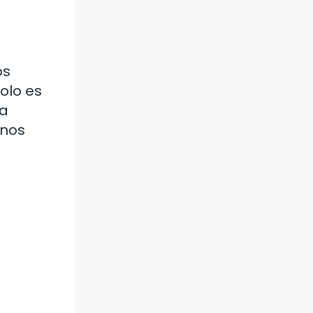
os
olo es
na
anos