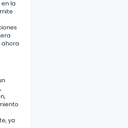
en la
ámite
ciones
nera
, ahora
un
,
n,
imiento
te, ya