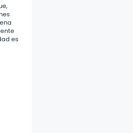
ue,
ones
uena
mente
idad es