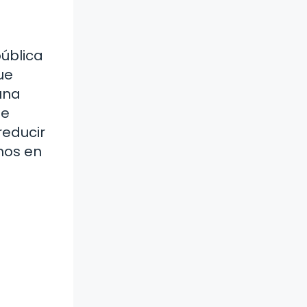
pública
ue
una
te
reducir
nos en