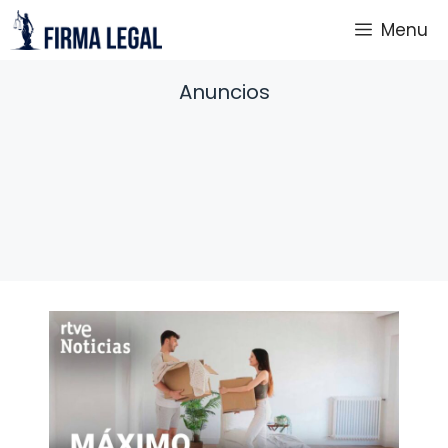
Saltar
Menu
al
contenido
Anuncios