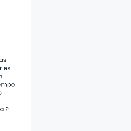
las
r es
n
tiempo
o
cal?