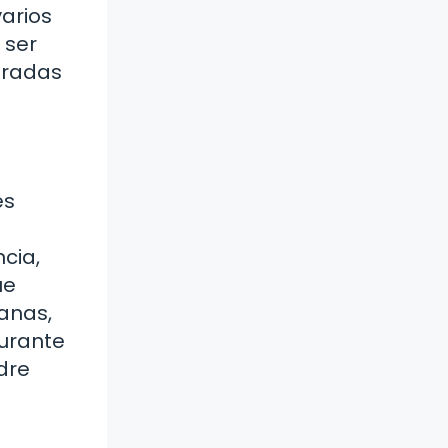
arios
 ser
aradas
es
ncia,
ue
anas,
durante
dre