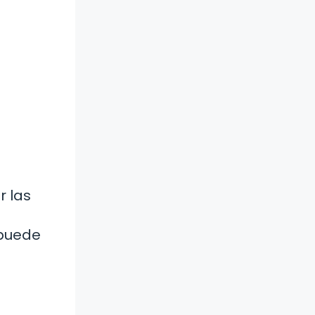
r las
 puede