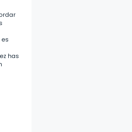
ordar
s
 es
vez has
n