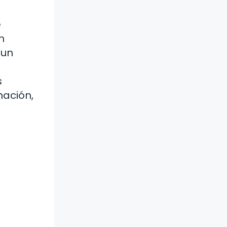
e
n
 un
s
nación,