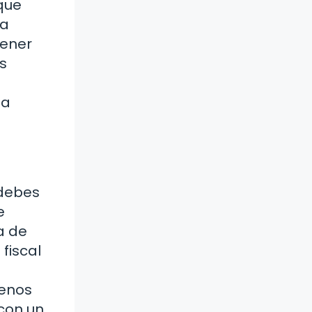
que
la
tener
s
na
 debes
e
a de
fiscal
menos
con un