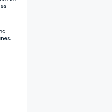
es.
una
unes.