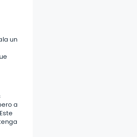
ala un
que
s
pero a
Este
ntenga