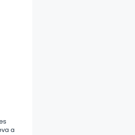
es
eva a