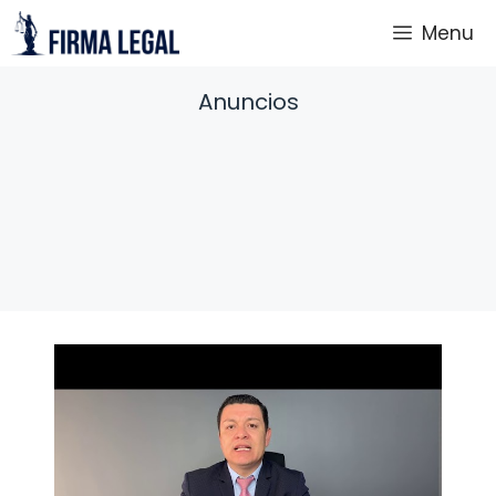
Saltar
Menu
al
contenido
Anuncios