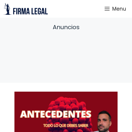
Saltar
Menu
al
contenido
Anuncios