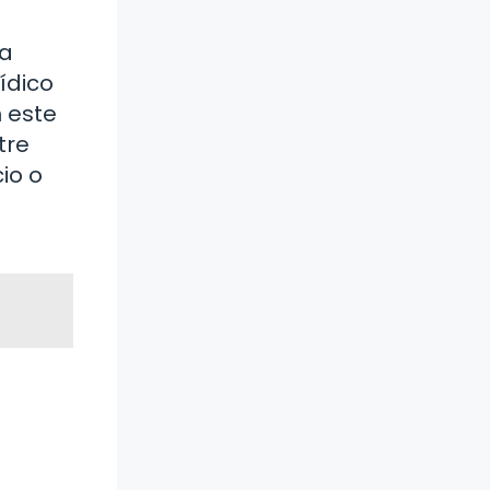
la
ídico
n este
tre
io o