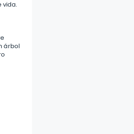
 vida.
re
n árbol
ro