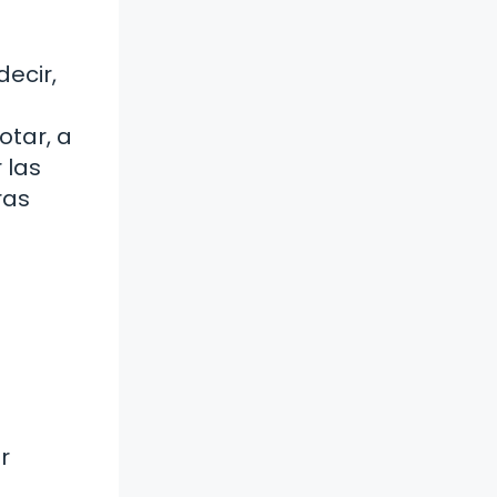
decir,
otar, a
 las
ras
r