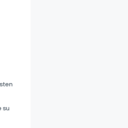
isten
e su