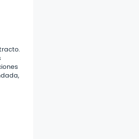
tracto.
s
ciones
ndada,