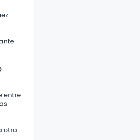
uez
rante
o
e entre
pas
a otra