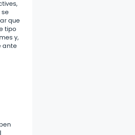
tives,
 se
rar que
e tipo
rmes y,
e ante
eben
l