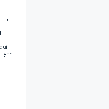
 con
l
.
quí
buyen