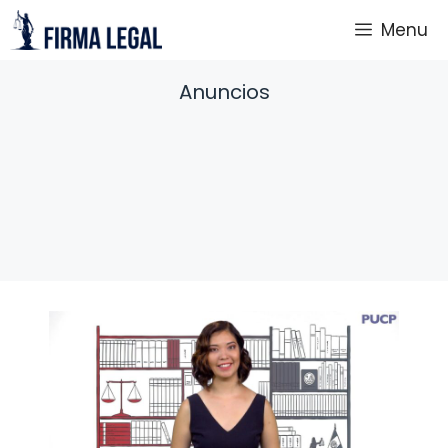
Saltar
Menu
al
contenido
Anuncios