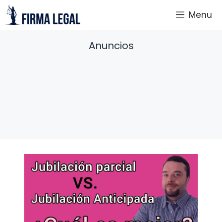
Saltar
Menu
al
contenido
Anuncios