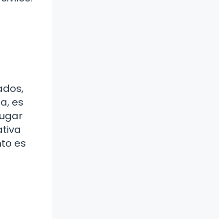
e
ados,
a, es
lugar
ativa
nto es