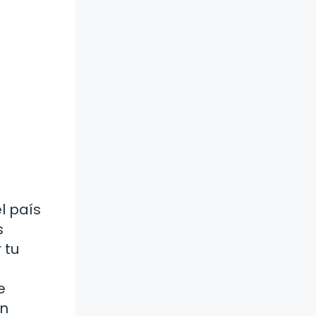
l país
s
 tu
e
un