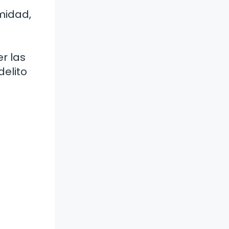
midad,
r las
delito