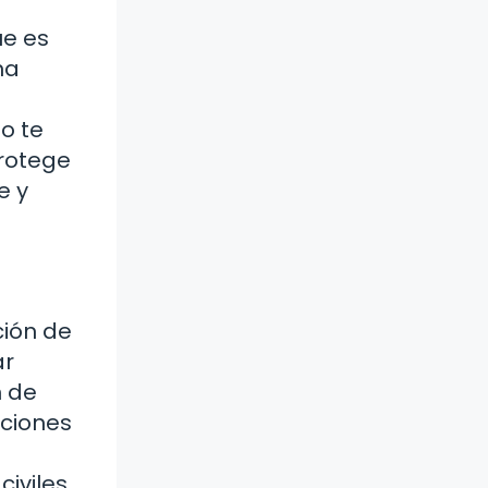
ue es
na
o te
protege
e y
ción de
ar
n de
aciones
iviles.