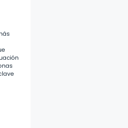
 más
ue
tuación
sonas
clave