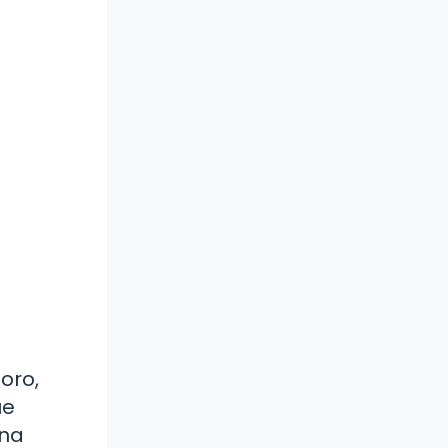
oro,
ue
ona