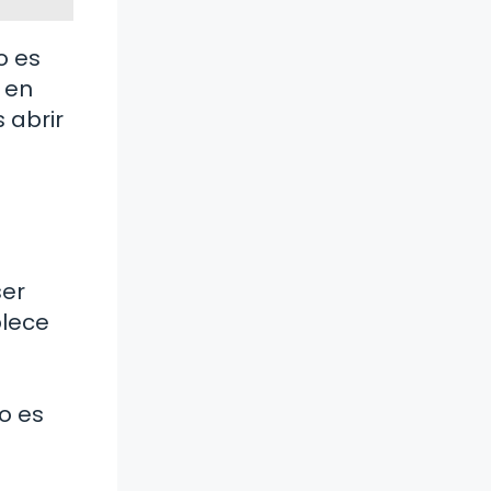
o es
 en
 abrir
ser
blece
o es