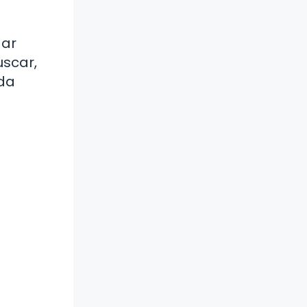
gar
uscar,
eda