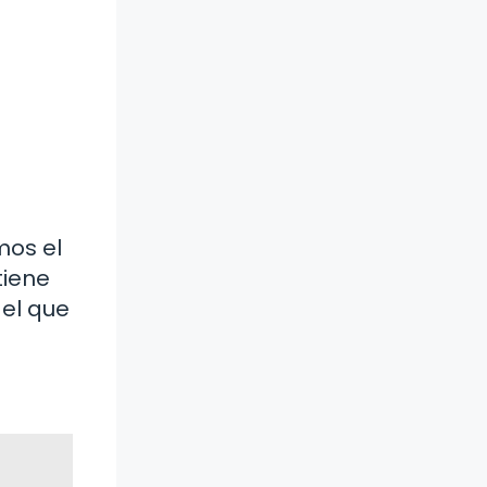
mos el
tiene
 el que