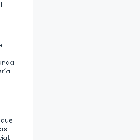
l
e
ienda
ería
 que
ías
ial,