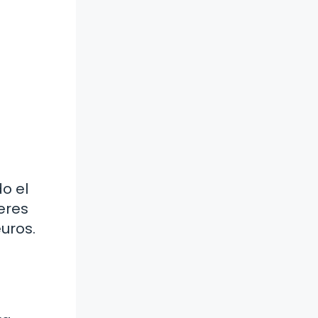
o el
 eres
uros.