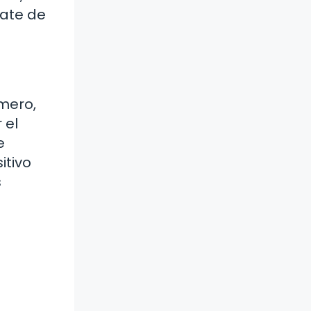
rate de
imero,
 el
e
itivo
s