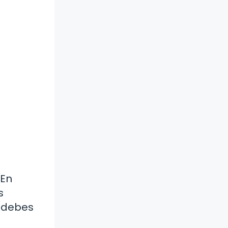
 En
s
e debes