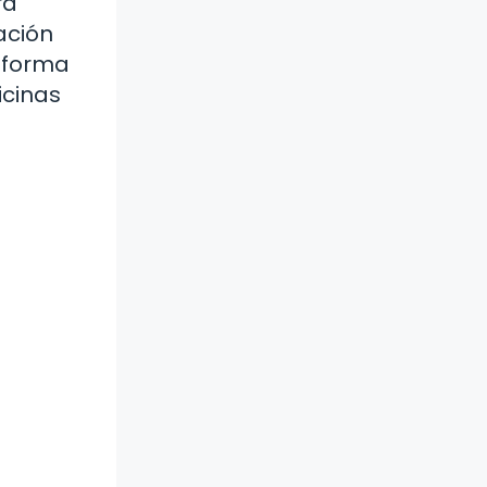
ra
ación
e forma
icinas